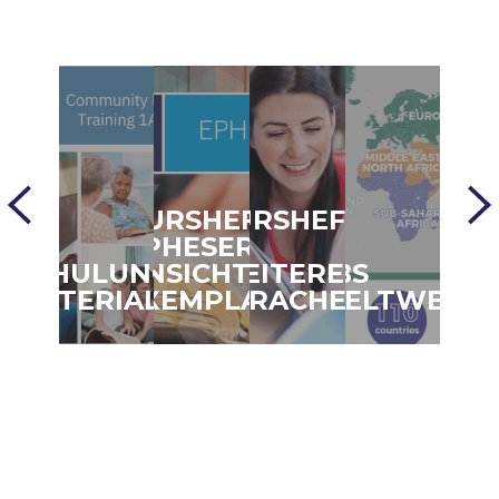
KURSHEFT
KURSHEFTE
EPHESER
IN
SCHULUNGS-
ANSICHTS-
WEITEREN
CBS
MATERIAL
EXEMPLAR
SPRACHEN
WELTWEIT