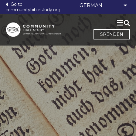
Go to
communitybiblestudy.org
SPENDEN